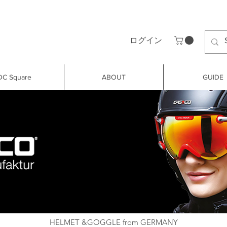
ログイン
DC Square
ABOUT
GUIDE
HELMET &GOGGLE from GERMANY