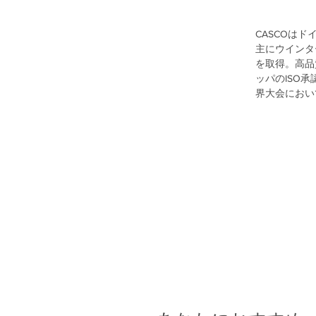
CASCOは
主にウインタ
を取得。高品
ッパのISO
界大会におい